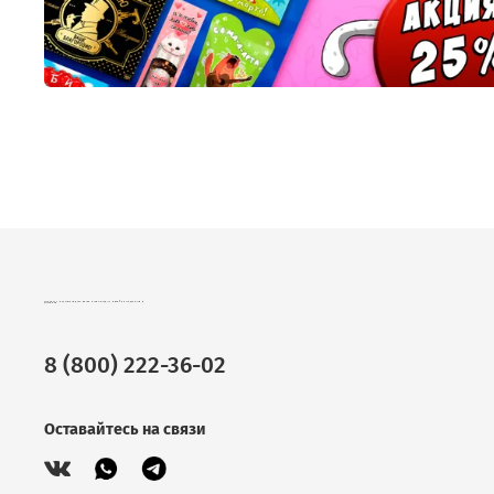
CHOKOCAT – ВКУСНЫЕ ПОДАРКИ ОПТОМ. ШОКОЛАД, ЧАЙ И КОФЕ В ПОДАРОЧНОЙ УПАКОВКЕ.
8 (800) 222-36-02
Оставайтесь на связи