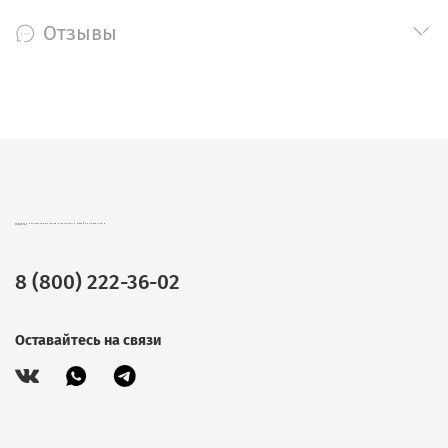
Отзывы
CHOKOCAT – ВКУСНЫЕ ПОДАРКИ ОПТОМ. ШОКОЛАД, ЧАЙ И КОФЕ В ПОДАРОЧНОЙ УПАКОВКЕ.
8 (800) 222-36-02
Оставайтесь на связи