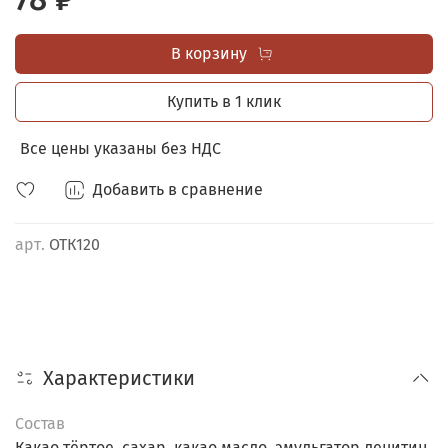
обёрнута в этикетку с оригинальной иллюстрацией.
В корзину
ШОУ-БОКС В ПОДАРОК
при заказе от 40 любых
открыток с 4-мя шоколадками.
Купить в 1 клик
Все цены указаны без НДС
Добавить в сравнение
арт.
ОТК120
Характеристики
Состав
Какао тёртое, сахар, какао масло, эмульгатор лецитин,