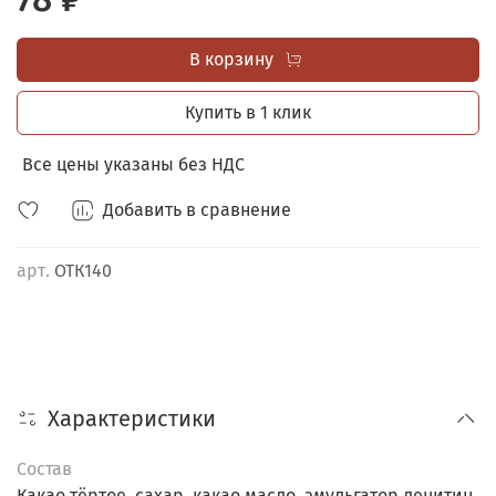
с оригинальной иллюстрацией.
В корзину
ШОУ-БОКС В ПОДАРОК
при заказе от 40 любых
открыток с 4-мя шоколадками.
Купить в 1 клик
Все цены указаны без НДС
Добавить в сравнение
арт.
ОТК140
Характеристики
Состав
Какао тёртое, сахар, какао масло, эмульгатор лецитин,