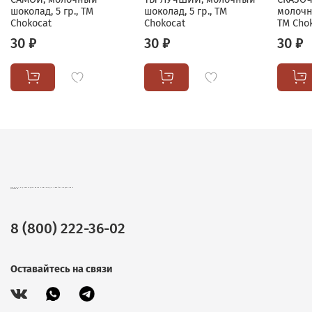
шоколад, 5 гр., TM
шоколад, 5 гр., TM
молочн
Chokocat
Chokocat
TM Cho
30 ₽
30 ₽
30 ₽
CHOKOCAT – ВКУСНЫЕ ПОДАРКИ ОПТОМ. ШОКОЛАД, ЧАЙ И КОФЕ В ПОДАРОЧНОЙ УПАКОВКЕ.
8 (800) 222-36-02
Оставайтесь на связи