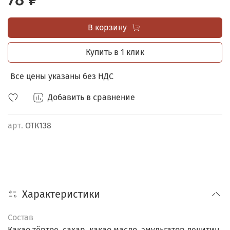
обёрнута в этикетку с оригинальной иллюстрацией.
В корзину
ШОУ-БОКС В ПОДАРОК
при заказе от 40 любых
открыток с 4-мя шоколадками.
Купить в 1 клик
Все цены указаны без НДС
Добавить в сравнение
арт.
ОТК138
Характеристики
Состав
Какао тёртое, сахар, какао масло, эмульгатор лецитин,