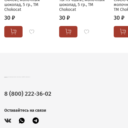
шоколад, 5 гр., TM
шоколад, 5 гр., TM
молочн
Chokocat
Chokocat
TM Cho
30 ₽
30 ₽
30 ₽
CHOKOCAT – ВКУСНЫЕ ПОДАРКИ ОПТОМ. ШОКОЛАД, ЧАЙ И КОФЕ В ПОДАРОЧНОЙ УПАКОВКЕ.
8 (800) 222-36-02
Оставайтесь на связи