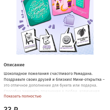
Описание
Шоколадное пожелания счастливого Рамадана.
Поздравьте своих друзей и близких! Мини-открытка –
это отличное дополнение для букета или подарка.
Способна заменить признание в любви, извинения
Показать полностью
или просто поднять настроение. Внутри молочный
шоколад (5 граммов) в индивидуальной этикетке.
33 ₽