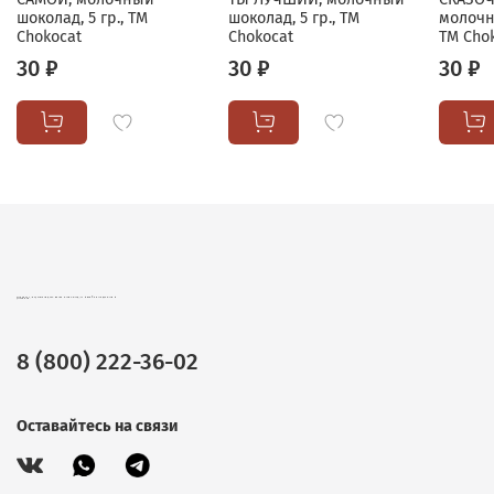
шоколад, 5 гр., TM
шоколад, 5 гр., TM
молочн
Chokocat
Chokocat
TM Cho
30 ₽
30 ₽
30 ₽
CHOKOCAT – ВКУСНЫЕ ПОДАРКИ ОПТОМ. ШОКОЛАД, ЧАЙ И КОФЕ В ПОДАРОЧНОЙ УПАКОВКЕ.
8 (800) 222-36-02
Оставайтесь на связи