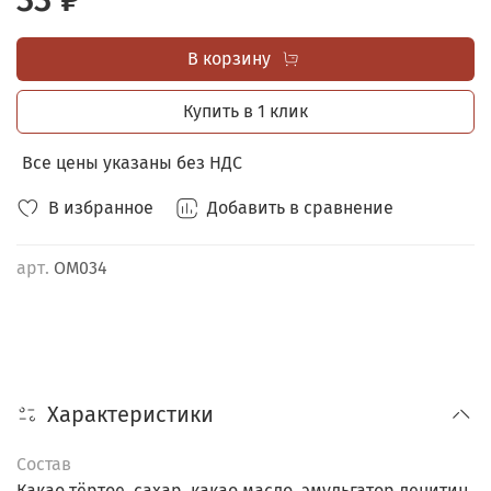
ШОУ-БОКС В ПОДАРОК
при заказе от 30 любых мини
открыток.
В корзину
Купить в 1 клик
Все цены указаны без НДС
В избранное
Добавить в сравнение
арт.
ОМ034
Характеристики
Состав
Какао тёртое, сахар, какао масло, эмульгатор лецитин,