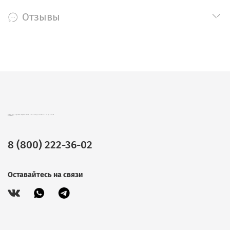
Отзывы
CHOKOCAT – ВКУСНЫЕ ПОДАРКИ ОПТОМ. ШОКОЛАД, ЧАЙ И КОФЕ В ПОДАРОЧНОЙ УПАКОВКЕ.
8 (800) 222-36-02
Оставайтесь на связи