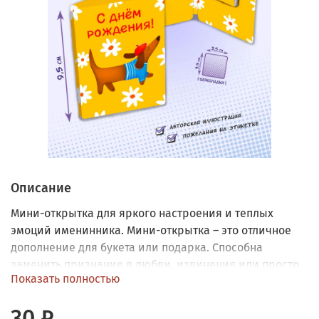
Описание
Мини-открытка для яркого настроения и теплых
эмоций именинника. Мини-открытка – это отличное
дополнение для букета или подарка. Способна
заменить признание в любви, извинения или просто
Показать полностью
поднять настроение. Внутри молочный шоколад (5
граммов) в индивидуальной этикетке.
30 ₽