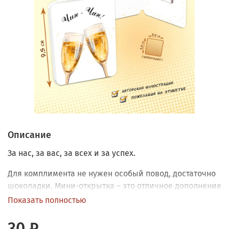
Описание
За нас, за вас, за всех и за успех.
Для комплимента не нужен особый повод, достаточно
шоколадки. Мини-открытка – это отличное дополнение
для букета или подарка. Способна заменить
Показать полностью
признание в любви, извинения или просто поднять
настроение. Внутри молочный шоколад (5 граммов) в
30 ₽