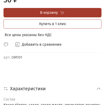
индивидуальной этикетке.
ШОУ-БОКС В ПОДАРОК
при заказе от 50 любых мини
В корзину
открыток.
Купить в 1 клик
Все цены указаны без НДС
Добавить в сравнение
арт.
ОМ101
Характеристики
Состав
Какао тёртое, сахар, какао масло, эмульгатор лецитин,