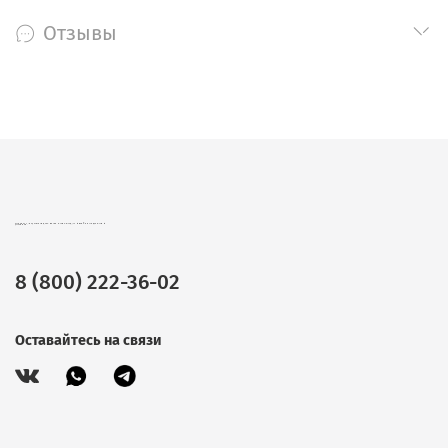
Отзывы
CHOKOCAT – ВКУСНЫЕ ПОДАРКИ ОПТОМ. ШОКОЛАД, ЧАЙ И КОФЕ В ПОДАРОЧНОЙ УПАКОВКЕ.
8 (800) 222-36-02
Оставайтесь на связи