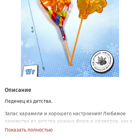
Описание
Леденец из детства.
Запас карамели и хорошего настроения! Любимое
лакомство из детства разных форм и размеров, как в
привычных минималистичных, так и в экстремально
Показать полностью
больших и фигурных. Натуральная карамель, без