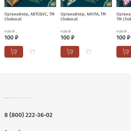
Органайзер, АВТОБУС, ТМ
Органайзер, АКУЛА, ТМ
Органа
Chokocat
Chokocat
ТМ Cho
438 ₽
438 ₽
438 ₽
100 ₽
100 ₽
100 ₽
CHOKOCAT – ВКУСНЫЕ ПОДАРКИ ОПТОМ. ШОКОЛАД, ЧАЙ И КОФЕ В ПОДАРОЧНОЙ УПАКОВКЕ.
8 (800) 222-36-02