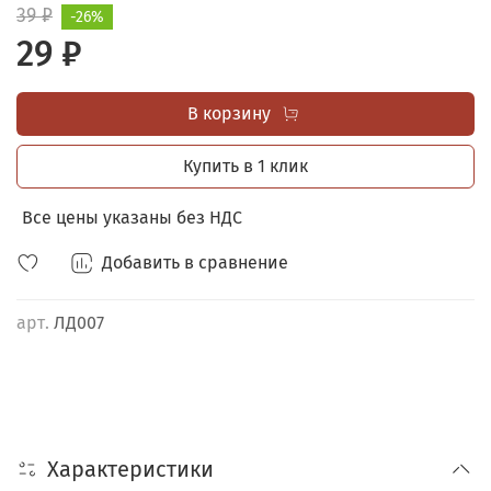
вредных добавок и ГМО.
39 ₽
-26%
29 ₽
Шоу-бокс на 45 шт.
В корзину
Купить в 1 клик
Все цены указаны без НДС
Добавить в сравнение
арт.
ЛД007
Характеристики