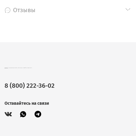
Отзывы
CHOKOCAT – ВКУСНЫЕ ПОДАРКИ ОПТОМ. ШОКОЛАД, ЧАЙ И КОФЕ В ПОДАРОЧНОЙ УПАКОВКЕ.
8 (800) 222-36-02
Оставайтесь на связи