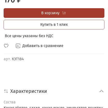
красочную этикетку со своим индивидуальным
дизайном и приятным посланием. Формат позволяет
В корзину
уместить больше продукции на полку. На обороте
коробочки увлекательная игра.
Купить в 1 клик
Все цены указаны без НДС
Добавить в сравнение
арт.
КЭТ184
Характеристики
Состав
Какао тёртое, сахар, какао масло, эмульгатор лецитин,