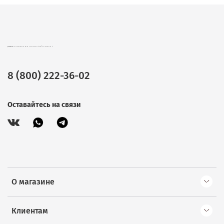
CHOKOCAT – ВКУСНЫЕ ПОДАРКИ ОПТОМ. ШОКОЛАД, ЧАЙ И КОФЕ В ПОДАРОЧНОЙ УПАКОВКЕ.
8 (800) 222-36-02
Оставайтесь на связи
О магазине
Клиентам