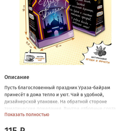
Описание
Пусть благословенный праздник Ураза-байрам
принесёт в дома тепло и уют. Чай в удобной,
дизайнерской упаковке. На обратной стороне
тематические пожелания. Внутри отборные сорта
Показать полностью
чёрного и красного чая с натуральными добавками.
115 ₽