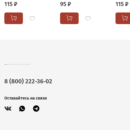
115 ₽
95 ₽
115 ₽
CHOKOCAT – ВКУСНЫЕ ПОДАРКИ ОПТОМ. ШОКОЛАД, ЧАЙ И КОФЕ В ПОДАРОЧНОЙ УПАКОВКЕ.
8 (800) 222-36-02
Оставайтесь на связи