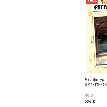
-14%
Чай фигурн
в пакетиках,
99 ₽
85 ₽