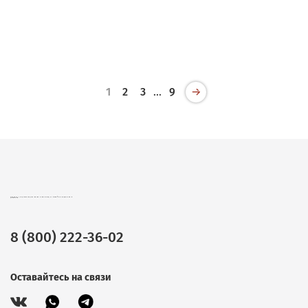
1
2
3
…
9
CHOKOCAT – ВКУСНЫЕ ПОДАРКИ ОПТОМ. ШОКОЛАД, ЧАЙ И КОФЕ В ПОДАРОЧНОЙ УПАКОВКЕ.
8 (800) 222-36-02
Оставайтесь на связи