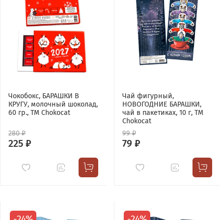
Чокобокс, БАРАШКИ В
Чай фигурный,
КРУГУ, молочный шоколад,
НОВОГОДНИЕ БАРАШКИ,
60 гр., TM Chokocat
чай в пакетиках, 10 г, TM
Chokocat
280 ₽
99 ₽
225 ₽
79 ₽
-24%
-24%