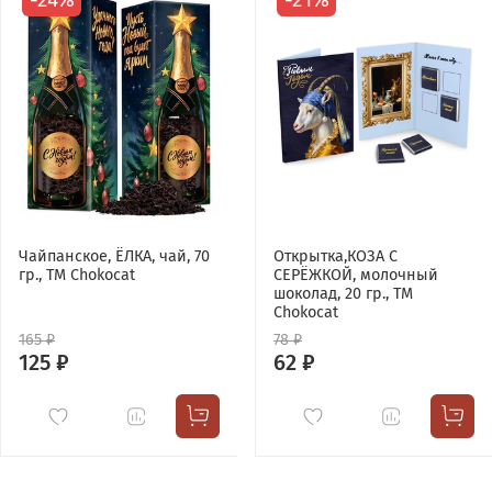
Чайпанское, ЁЛКА, чай, 70
Открытка,КОЗА С
гр., TM Chokocat
СЕРЁЖКОЙ, молочный
шоколад, 20 гр., TM
Chokocat
165 ₽
78 ₽
125 ₽
62 ₽